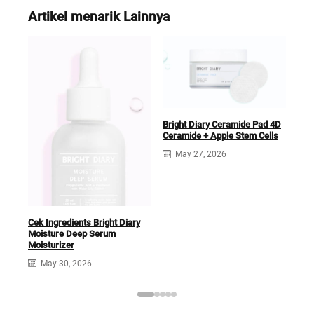
Artikel menarik Lainnya
Bright Diary Ceramide Pad 4D
Ceramide + Apple Stem Cells
Brig
Cre
May 27, 2026
Cek Ingredients Bright Diary
Moisture Deep Serum
Moisturizer
May 30, 2026