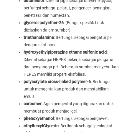
butanediol
: Dikenal juga sebagai butylene glycol,
berfungsi sebagai pelarut, pengencer, peningkat
penetrasi, dan humektan.
glycerol polyether-26
: (Fungsi spesifik tidak
dijelaskan dalam sumber)
triethanolamine
: Berfungsi sebagai pengatur pH
dengan sifat basa.
hydroxyethylpiperazine ethane sulfonic acid
:
Dikenal sebagai HEPES, bekerja sebagai pengatur
dan penyangga pH. Beberapa sumber menyebutkan
HEPES memiliki properti eksfoliasi.
polyacrylate cross-linked polymer-6
: Berfungsi
untuk mengentalkan produk dan menstabilkan
emulsi.
carbomer
: Agen pengental yang digunakan untuk
membuat produk menjadi gel.
phenoxyethanol
: Berfungsi sebagai pengawet.
ethylhexylGlycerin
: Bertindak sebagai peningkat