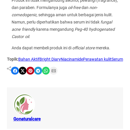
Produk ini tidak mengandung alkohol, pewangi (fragrance),
dan paraben. Formulanya juga
oil-free
dan
non-
comedogenic
, sehingga aman untuk berbagai jenis kulit.
Namun, perlu diperhatikan bahwa serum ini tidak
fungal
acne friendly
karena mengandung
Peg-40 hydrogenated
Castor oil
.
Anda dapat membeli produk ini di
official store
mereka.
Topik:
Bahan Aktif
Bright Diary
Niacinamide
Perawatan kulit
Serum
Share on Facebook
Share on X
Share on Pinterest
Share on Telegram
Share on WhatsApp
Share on Email
Gonaturalcare