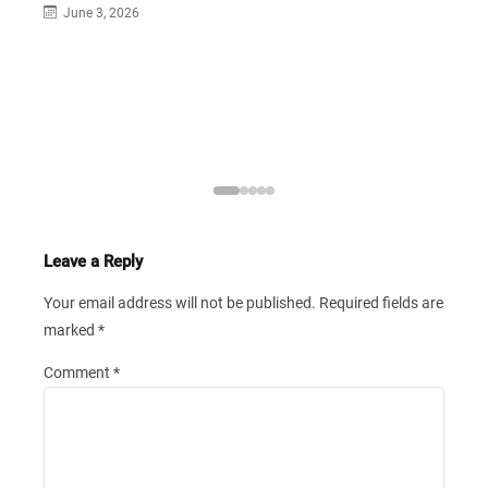
June 3, 2026
Cek
Gol
J
Leave a Reply
Your email address will not be published.
Required fields are
marked
*
Comment
*