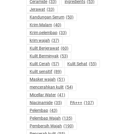
Ceramide
(33)
ingredients
(53)
Jerawat
(33)
Kandungan Serum
(50)
Krim Malam
(40)
Krim pelembap
(33)
krim wajah
(37)
Kulit Berjerawat
(60)
Kulit Berminyak
(53)
Kulit Cerah
(57)
Kulit Sehat
(55)
Kulit sensitif
(89)
Masker wajah
(51)
mencerahkan kulit
(54)
Micellar Water
(41)
Niacinamide
(35)
PA+++
(107)
Pelembap
(43)
Pelembap Wajah
(135)
Pembersih Wajah
(190)
Pencerah kulit
(55)