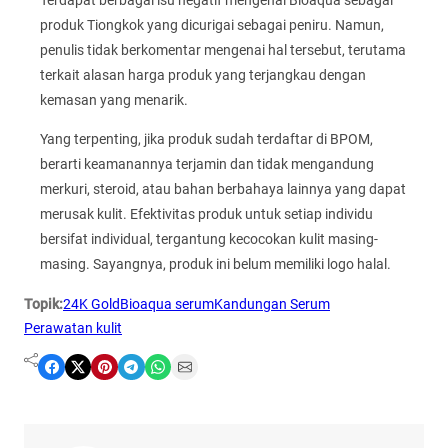
Terdapat berbagai isu negatif mengenai Bioaqua sebagai
produk Tiongkok yang dicurigai sebagai peniru. Namun,
penulis tidak berkomentar mengenai hal tersebut, terutama
terkait alasan harga produk yang terjangkau dengan
kemasan yang menarik.
Yang terpenting, jika produk sudah terdaftar di BPOM,
berarti keamanannya terjamin dan tidak mengandung
merkuri, steroid, atau bahan berbahaya lainnya yang dapat
merusak kulit. Efektivitas produk untuk setiap individu
bersifat individual, tergantung kecocokan kulit masing-
masing. Sayangnya, produk ini belum memiliki logo halal.
Topik:
24K Gold
Bioaqua serum
Kandungan Serum
Perawatan kulit
Share on Facebook
Share on X
Share on Pinterest
Share on Telegram
Share on WhatsApp
Share on Email