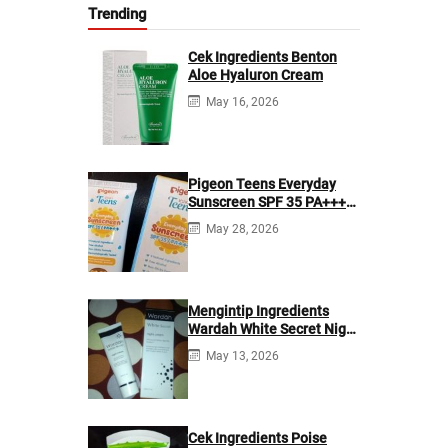
Trending
Cek Ingredients Benton
Aloe Hyaluron Cream
May 16, 2026
Pigeon Teens Everyday
Sunscreen SPF 35 PA+++
Ingredients
May 28, 2026
Mengintip Ingredients
Wardah White Secret Night
Cream
May 13, 2026
Cek Ingredients Poise