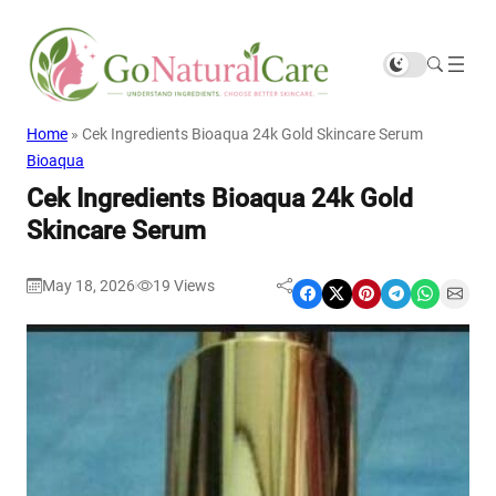
Home
»
Cek Ingredients Bioaqua 24k Gold Skincare Serum
Bioaqua
Cek Ingredients Bioaqua 24k Gold
Skincare Serum
May 18, 2026
19
Views
|
Share on Facebook
Share on X
Share on Pinterest
Share on Telegram
Share on WhatsApp
Share on Email