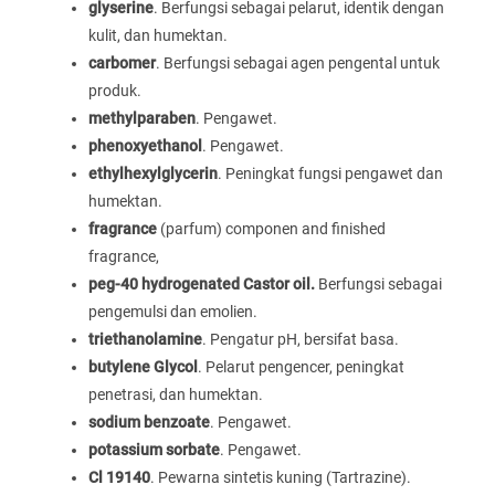
glyserine
. Berfungsi sebagai pelarut, identik dengan
kulit, dan humektan.
carbomer
. Berfungsi sebagai agen pengental untuk
produk.
methylparaben
. Pengawet.
phenoxyethanol
. Pengawet.
ethylhexylglycerin
. Peningkat fungsi pengawet dan
humektan.
fragrance
(parfum) componen and finished
fragrance,
peg-40 hydrogenated Castor oil.
Berfungsi sebagai
pengemulsi dan emolien.
triethanolamine
. Pengatur pH, bersifat basa.
butylene Glycol
. Pelarut pengencer, peningkat
penetrasi, dan humektan.
sodium benzoate
. Pengawet.
potassium sorbate
. Pengawet.
Cl 19140
. Pewarna sintetis kuning (Tartrazine).