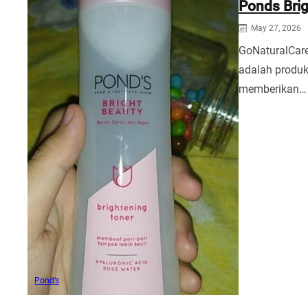
Ponds Brig
May 27, 2026
GoNaturalCare
adalah produk
memberikan…
Pond’s