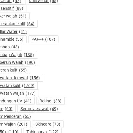
t Cerah
(57)
Kulit Sehat
(55)
 sensitif
(89)
er wajah
(51)
erahkan kulit
(54)
llar Water
(41)
inamide
(35)
PA+++
(107)
embap
(43)
embap Wajah
(135)
ersih Wajah
(190)
erah kulit
(55)
awatan Jerawat
(156)
watan kulit
(1769)
awatan wajah
(177)
indungan UV
(41)
Retinol
(38)
um
(60)
Serum Jerawat
(49)
um Pencerah
(65)
um Wajah
(201)
Skincare
(78)
 50+
(110)
Tabir surya
(122)