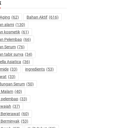
k
 Aging
(62)
Bahan Aktif
(616)
n alami
(130)
n kosmetik
(61)
an Pelembap
(66)
an Serum
(76)
n tabir surya
(34)
ella Asiatica
(36)
amide
(33)
ingredients
(53)
awat
(33)
dungan Serum
(50)
m Malam
(40)
 pelembap
(33)
 wajah
(37)
t Berjerawat
(60)
t Berminyak
(53)