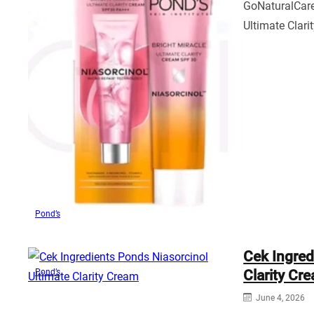
GoNaturalCare
Ultimate Clar
Pond’s
Cek Ingred
Pond’s
Clarity Cr
June 4, 2026