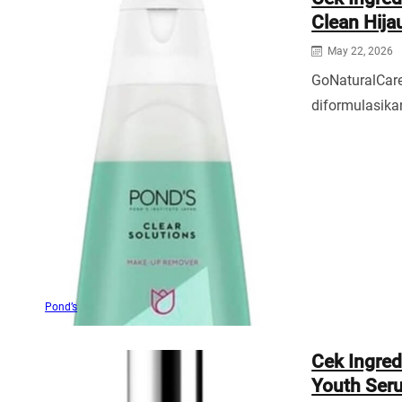
Clean Hija
May 22, 2026
GoNaturalCare
diformulasika
Pond’s
Cek Ingred
Youth Ser