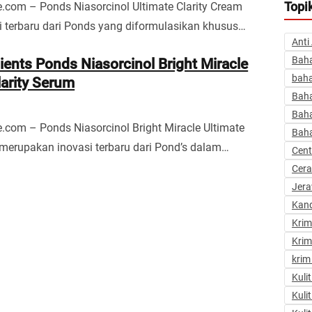
Topi
.com – Ponds Niasorcinol Ultimate Clarity Cream
i terbaru dari Ponds yang diformulasikan khusus…
Anti
Baha
ients Ponds Niasorcinol Bright Miracle
baha
larity Serum
Bah
Bah
.com – Ponds Niasorcinol Bright Miracle Ultimate
Baha
 merupakan inovasi terbaru dari Pond’s dalam…
Cent
Cer
Jer
Kan
Kri
Krim
krim
Kuli
Kuli