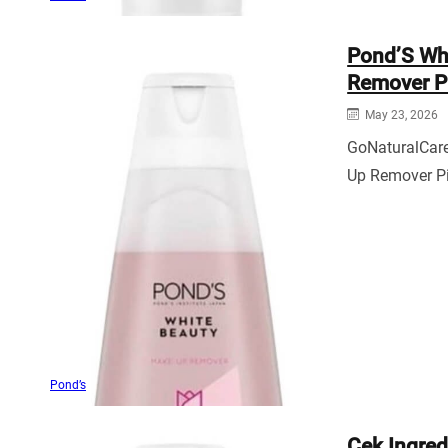
Pond’S Wh
Remover P
May 23, 2026
GoNaturalCar
Up Remover Pi
Pond’s
Cek Ingred