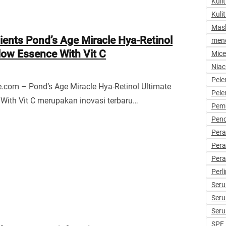
Kuli
Kulit
Mask
ients Pond’s Age Miracle Hya-Retinol
menc
low Essence With Vit C
Mice
Niac
Pel
.com – Pond’s Age Miracle Hya-Retinol Ultimate
Pel
With Vit C merupakan inovasi terbaru…
Pemb
Penc
Per
Pera
Per
Perl
Ser
Ser
Ser
SPF