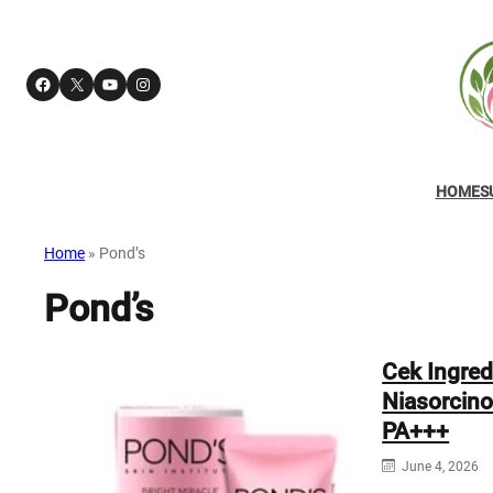
Facebook
X
YouTube
Instagram
HOME
S
Home
»
Pond’s
Pond’s
Cek Ingred
Niasorcino
PA+++
June 4, 2026