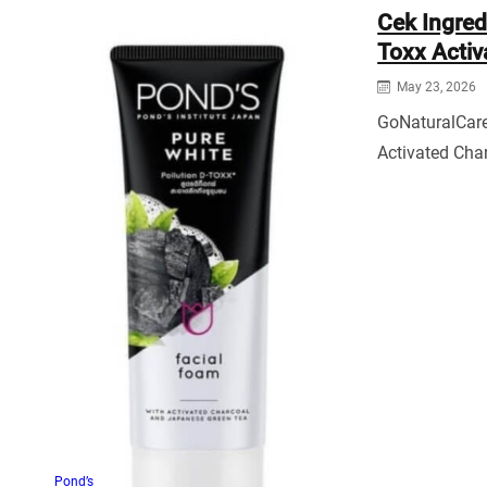
Cek Ingred
Toxx Activ
May 23, 2026
GoNaturalCare
Activated Cha
Pond’s