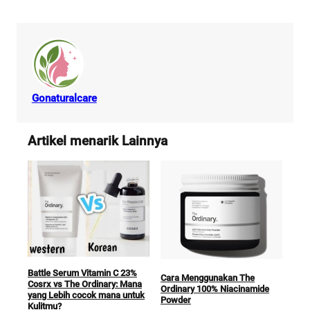
Gonaturalcare
Artikel menarik Lainnya
The 
Ser
Battle Serum Vitamin C 23%
Cara Menggunakan The
Cosrx vs The Ordinary: Mana
Ordinary 100% Niacinamide
yang Lebih cocok mana untuk
Powder
Kulitmu?