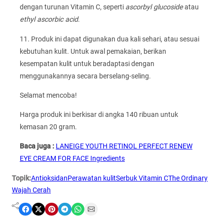
dengan turunan Vitamin C, seperti
ascorbyl glucoside
atau
ethyl ascorbic acid
.
11. Produk ini dapat digunakan dua kali sehari, atau sesuai
kebutuhan kulit. Untuk awal pemakaian, berikan
kesempatan kulit untuk beradaptasi dengan
menggunakannya secara berselang-seling.
Selamat mencoba!
Harga produk ini berkisar di angka 140 ribuan untuk
kemasan 20 gram.
Baca juga :
LANEIGE YOUTH RETINOL PERFECT RENEW
EYE CREAM FOR FACE Ingredients
Topik:
Antioksidan
Perawatan kulit
Serbuk Vitamin C
The Ordinary
Wajah Cerah
Share on Facebook
Share on X
Share on Pinterest
Share on Telegram
Share on WhatsApp
Share on Email