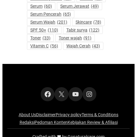
Serum
(60)
Serum Jerawat
(49)
Serum Pencerah
(65)
Serum Wajah
(201)
Skincare
(78)
SPF 50+
(110)
Tabir surya
(122)
Toner
(33)
Toner wajah
(91)
Vitamin C
(56)
Wajah Cerah
(43)
Facebook
X
YouTube
Instagram
About Us
Disclaimer
Privacy policy
Terms & Conditions
Redaksi
Pedoman Konten
Kebijakan Review & Afiliasi
Crafted with ‪‪❤︎‬ by Gonaturalcare.com