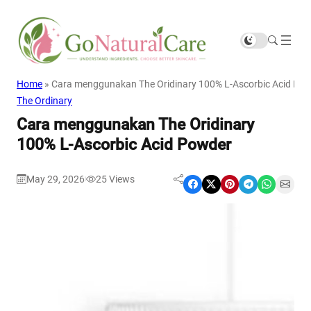
Home
»
Cara menggunakan The Oridinary 100% L-Ascorbic Acid Po
The Ordinary
Cara menggunakan The Oridinary
100% L-Ascorbic Acid Powder
May 29, 2026
25
Views
|
Share on Facebook
Share on X
Share on Pinterest
Share on Telegram
Share on WhatsApp
Share on Email